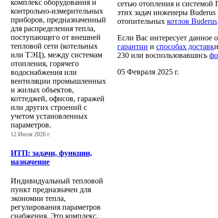
комплекс оборудования и
сетью отопления и системой
контрольно-измерительных
этих задач инженеры Buderus
приборов, предназначенный
отопительных
котлов Buderus
для распределения тепла,
поступающего от внешней
Если Вас интересует данное 
тепловой сети (котельных
гарантии
и
способах доставк
и
или ТЭЦ), между системам
230 или воспользовавшись
фо
отопления, горячего
05 Февраля 2025 г.
водоснабжения или
вентиляции промышленных
и жилых объектов,
коттеджей, офисов, гаражей
или других строений с
учетом установленных
параметров.
12 Июля 2026 г.
ИТП: задачи, функции,
назначение
Индивидуальный тепловой
пункт предназначен для
экономии тепла,
регулирования параметров
снабжения. Это комплекс,