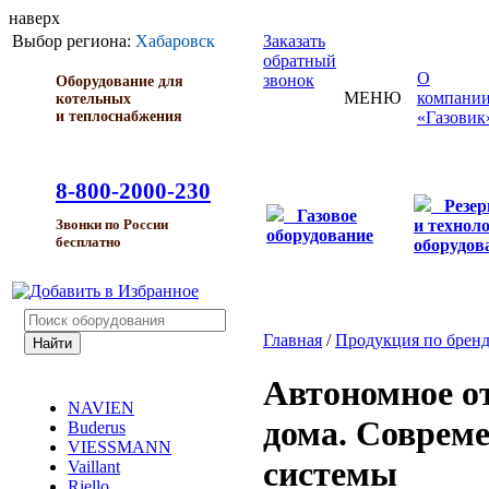
наверх
Выбор региона:
Хабаровск
Заказать
обратный
О
звонок
Оборудование для
МЕНЮ
компани
котельных
и теплоснабжения
«Газовик
8-800-2000-230
Резе
Газовое
и технол
Звонки по России
оборудование
бесплатно
оборудов
Главная
/
Продукция по брен
Автономное о
NAVIEN
дома. Соврем
Buderus
VIESSMANN
системы
Vaillant
Riello