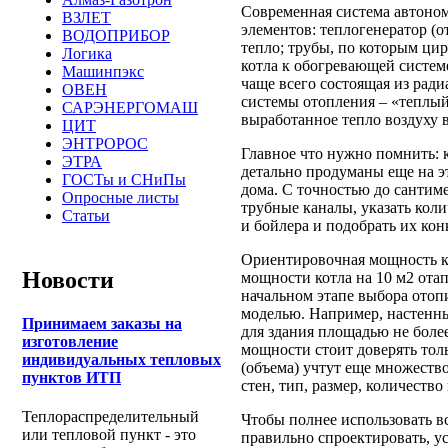
Современная система автоном
ВЗЛЕТ
элементов: теплогенератор (о
ВОДОПРИБОР
тепло; трубы, по которым ци
Логика
котла к обогревающей систем
Машинпэкс
чаще всего состоящая из рад
ОВЕН
системы отопления – «теплый 
САРЭНЕРГОМАШ
выработанное тепло воздуху 
ЦИТ
ЭНТРОРОС
Главное что нужно помнить: 
ЭТРА
детально продуманы еще на э
ГОСТы и СНиПы
дома. С точностью до сантим
Опросные листы
трубные каналы, указать коли
Статьи
и бойлера и подобрать их ко
Ориентировочная мощность к
Новости
мощности котла на 10 м2 ота
начальном этапе выбора отоп
моделью. Например, настенн
Принимаем заказы на
для здания площадью не боле
изготовление
мощности стоит доверять тол
индивидуальных тепловых
(объема) учтут еще множеств
пунктов ИТП
стен, тип, размер, количество
Теплораспределительный
Чтобы полнее использовать в
или тепловой пункт - это
правильно спроектировать, ус