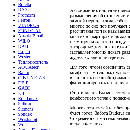
Beretta
BAXI
Автономное отопление станов
Protherm
размышления об отоплении и 
Ferroli
зимний период, когда, собств
VIADRUS
многие до сих пор получают 
FONDITAL
рассчитаны по так называемо
Austria Email
многих в квартирах и домах п
WILO
несмотря на жаркую погоду, э
DAB
загородные дома и коттеджи.
Ридан
заставляет многих искать р
Wester
журналах или в интернете.
Теплоноситель
Для того, чтобы обеспечить 
AQUAtech
комфортным теплом, нужно оч
Baltur
выполнить все необходимые т
CIB UNIGAS
функционировать и приносит
F.B.R.
GABI
От отопления Вы можете ожид
ICI
комфортного тепла с поддер
Rendamax
Seitron
Много сложностей и забот пр
Siemens
будет готов. Забота Buderus 
Sondex
Современный коттедж немысл
Weishaupt
водоснабжения.
Wolf
Алмаз-Газотрон