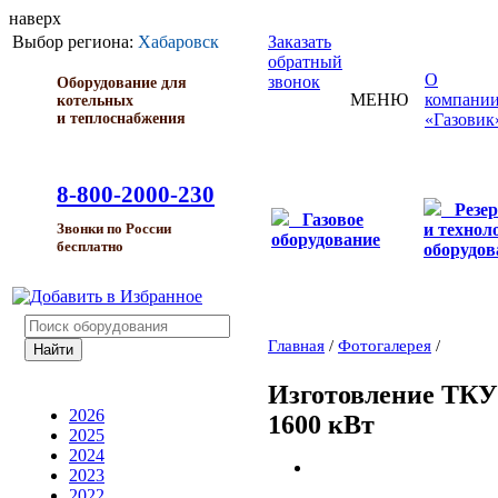
наверх
Выбор региона:
Хабаровск
Заказать
обратный
О
звонок
Оборудование для
МЕНЮ
компани
котельных
и теплоснабжения
«Газовик
8-800-2000-230
Резе
Газовое
и технол
Звонки по России
оборудование
бесплатно
оборудов
Главная
/
Фотогалерея
/
Изготовление ТК
2026
1600 кВт
2025
2024
2023
2022