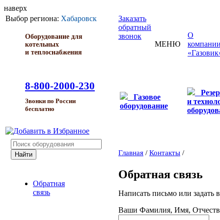
наверх
Выбор региона:
Хабаровск
Заказать
обратный
О
звонок
Оборудование для
МЕНЮ
компани
котельных
и теплоснабжения
«Газовик
8-800-2000-230
Резе
Газовое
и технол
Звонки по России
оборудование
бесплатно
оборудов
Главная
/
Контакты
/
Обратная связь
Обратная
связь
Написать письмо или задать
Ваши Фамилия, Имя, Отчест