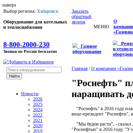
наверх
Выбор региона:
Хабаровск
Заказать
обратный
О
Оборудование для котельных
звонок
МЕНЮ
компани
и теплоснабжения
«Газовик
8-800-2000-230
Резе
Газовое
и технол
Звонки по России бесплатно
оборудование
оборудов
Главная
/
О компании «Газов
"Роснефть" п
наращивать до
Новости
2026
2025
"Роснефть" в 2016 году план
2024
вице-президент "Роснефти",
2022
2021
"Мы будем расти", - сказал 
2020
"Роснефтью" в 2016 году. "У 
2019