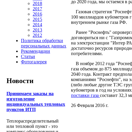
до 2020 года, мы остаемся в р
2018
2017
Газовая стратегия "Роснефти
2016
100 миллиардов кубометров га
2015
внутреннем рынке газа РФ.
2014
2013
Ранее "Роснефть" опровергл
2012
договориться ни с "Газпромо
Политика обработки
на электростанции "Интер РА
персональных данных
достаточно ресурсов природно
Рекомендации
потребителями.
Статьи
Фотогалерея
В ноябре 2012 года "Роснефт
газа объемом до 875 миллиард
2040 года. Контракт предпола
компаниями "Роснефти", на 
Новости
(либо любые другие ТЭС гру
кубометров в год на условиях 
Принимаем заказы на
поставки газа
составит 32,3 
изготовление
индивидуальных тепловых
26 Февраля 2016 г.
пунктов ИТП
Теплораспределительный
или тепловой пункт - это
комплекс оборудования и